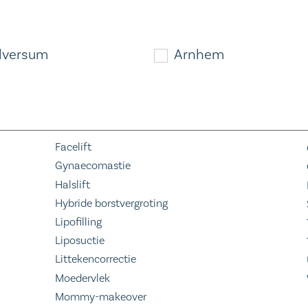
lversum
Arnhem
Facelift
Gynaecomastie
Halslift
Hybride borstvergroting
Lipofilling
Liposuctie
Littekencorrectie
Moedervlek
Mommy-makeover