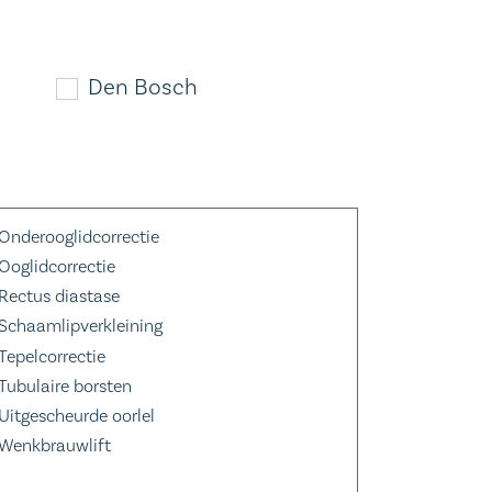
Den Bosch
Onderooglidcorrectie
Ooglidcorrectie
Rectus diastase
Schaamlipverkleining
Tepelcorrectie
Tubulaire borsten
Uitgescheurde oorlel
Wenkbrauwlift